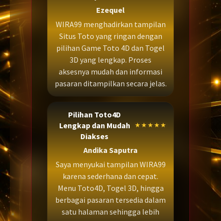
Ezequel
WIRA99 menghadirkan tampilan
Situs Toto yang ringan dengan
pilihan Game Toto 4D dan Togel
3D yang lengkap. Proses
aksesnya mudah dan informasi
pasaran ditampilkan secara jelas.
Pilihan Toto4D
Lengkap dan Mudah
★★★★★
Diakses
Andika Saputra
Saya menyukai tampilan WIRA99
karena sederhana dan cepat.
Menu Toto4D, Togel 3D, hingga
berbagai pasaran tersedia dalam
satu halaman sehingga lebih