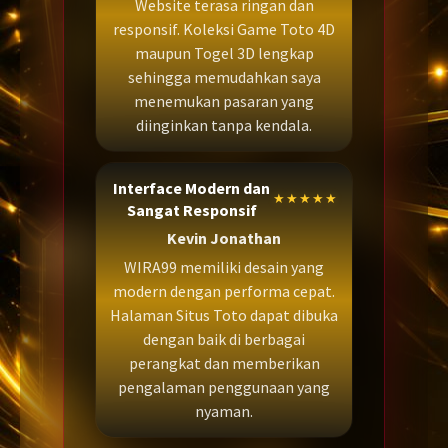
Website terasa ringan dan
responsif. Koleksi Game Toto 4D
maupun Togel 3D lengkap
sehingga memudahkan saya
menemukan pasaran yang
diinginkan tanpa kendala.
Interface Modern dan
★★★★★
Sangat Responsif
Kevin Jonathan
WIRA99 memiliki desain yang
modern dengan performa cepat.
Halaman Situs Toto dapat dibuka
dengan baik di berbagai
perangkat dan memberikan
pengalaman penggunaan yang
nyaman.