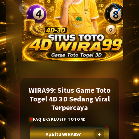
WIRA99: Situs Game Toto
Togel 4D 3D Sedang Viral
Terpercaya
FAQ EKSKLUSIF TOTO4D
Apa itu WIRA99?